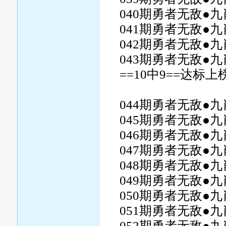
040期勇者无敌●
041期勇者无敌●
042期勇者无敌●
043期勇者无敌●
==10中9==达标上
044期勇者无敌●
045期勇者无敌●
046期勇者无敌●
047期勇者无敌●
048期勇者无敌●
049期勇者无敌●
050期勇者无敌●
051期勇者无敌●
052期勇者无敌●