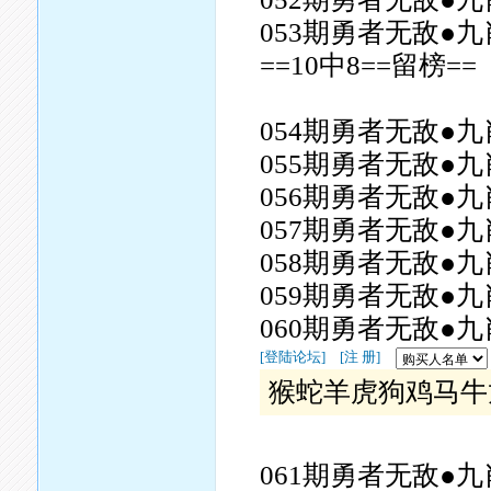
053期勇者无敌●
==10中8==留榜==
054期勇者无敌●
055期勇者无敌●
056期勇者无敌●
057期勇者无敌●
058期勇者无敌●
059期勇者无敌●
060期勇者无敌●
[登陆论坛]
[注 册]
猴蛇羊虎狗鸡马牛
061期勇者无敌●