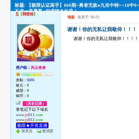
标题: 【极限认证高手】060期=勇者无敌●九肖中特==10中9
不求一夜暴富●但求细水长流！
【
我想他
】
地板
发表于: 06-03
谢谢！你的无私让我敬仰！！！
谢谢！你的无私让我敬仰！！！！
用户组：
风云使者
发帖：
6086
银元：0
威望：0
铜币：0
（历史记录）
拿笔记下以下域名
www.
jx
011
.com
www.
jx
012
.com
极限★开奖直播
加关注
发消息