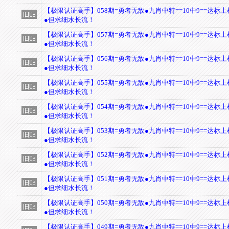
【极限认证高手】058期=勇者无敌●九肖中特==10中9==达标
●但求细水长流！
【极限认证高手】057期=勇者无敌●九肖中特==10中9==达标
●但求细水长流！
【极限认证高手】056期=勇者无敌●九肖中特==10中9==达标
●但求细水长流！
【极限认证高手】055期=勇者无敌●九肖中特==10中9==达标
●但求细水长流！
【极限认证高手】054期=勇者无敌●九肖中特==10中9==达标
●但求细水长流！
【极限认证高手】053期=勇者无敌●九肖中特==10中9==达标
●但求细水长流！
【极限认证高手】052期=勇者无敌●九肖中特==10中9==达标
●但求细水长流！
【极限认证高手】051期=勇者无敌●九肖中特==10中9==达标
●但求细水长流！
【极限认证高手】050期=勇者无敌●九肖中特==10中9==达标
●但求细水长流！
【极限认证高手】049期=勇者无敌●九肖中特==10中9==达标