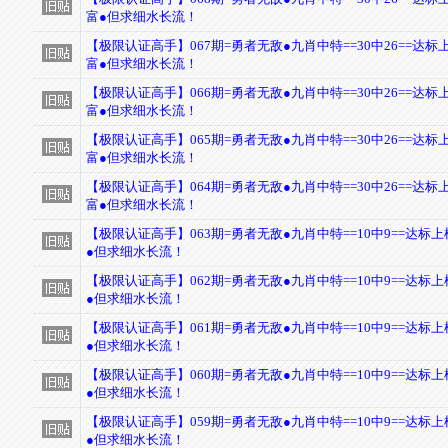
富●但求细水长流！
【极限认证高手】067期=勇者无敌●九肖中特==30中26==达标
富●但求细水长流！
【极限认证高手】066期=勇者无敌●九肖中特==30中26==达标
富●但求细水长流！
【极限认证高手】065期=勇者无敌●九肖中特==30中26==达标
富●但求细水长流！
【极限认证高手】064期=勇者无敌●九肖中特==30中26==达标
富●但求细水长流！
【极限认证高手】063期=勇者无敌●九肖中特==10中9==达标
●但求细水长流！
【极限认证高手】062期=勇者无敌●九肖中特==10中9==达标
●但求细水长流！
【极限认证高手】061期=勇者无敌●九肖中特==10中9==达标
●但求细水长流！
【极限认证高手】060期=勇者无敌●九肖中特==10中9==达标
●但求细水长流！
【极限认证高手】059期=勇者无敌●九肖中特==10中9==达标
●但求细水长流！