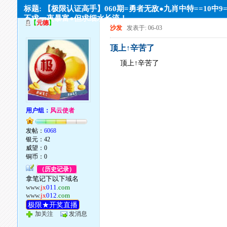
标题: 【极限认证高手】060期=勇者无敌●九肖中特==10中9
不求一夜暴富●但求细水长流！
【
元德
】
沙发
发表于: 06-03
顶上↑辛苦了
顶上↑辛苦了
用户组：
风云使者
发帖：
6068
银元：42
威望：0
铜币：0
（历史记录）
拿笔记下以下域名
www.
jx
011
.com
www.
jx
012
.com
极限★开奖直播
加关注
发消息