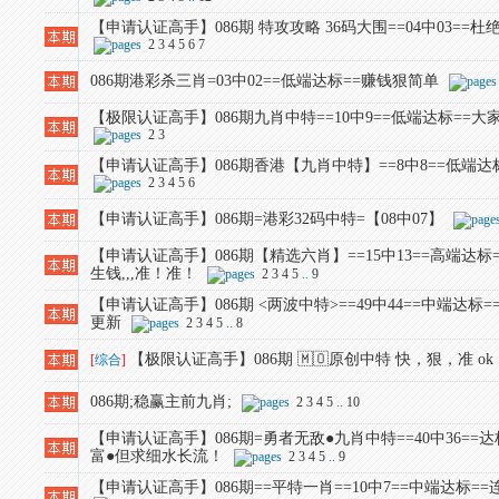
【申请认证高手】086期 特攻攻略 36码大围==04中03==
2
3
4
5
6
7
086期港彩杀三肖=03中02==低端达标==赚钱狠简单
【极限认证高手】086期九肖中特==10中9==低端达标==
2
3
【申请认证高手】086期香港【九肖中特】==8中8==低端达
2
3
4
5
6
【申请认证高手】086期=港彩32码中特=【08中07】
【申请认证高手】086期【精选六肖】==15中13==高端达标=
生钱,,,准！准！
2
3
4
5
..
9
【申请认证高手】086期 <两波中特>==49中44==中端达标
更新
2
3
4
5
..
8
【极限认证高手】086期 🇲🇴原创中特 快，狠，准 ok
[
综合
]
086期;稳赢主前九肖;
2
3
4
5
..
10
【申请认证高手】086期=勇者无敌●九肖中特==40中36==
富●但求细水长流！
2
3
4
5
..
9
【申请认证高手】086期==平特一肖==10中7==中端达标==