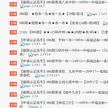
【极限认证高手】086期香港八肖中特==10中8==中端达标
2
3
4
5
6
7
086期：★秒杀一头★杀一头★【39期-错3】
2
3
4
5
086期★期期★杀一肖★杀一肖★【发表124期=错6期】
【086期】★★≮25码中特≯★★(内附★杀5码★） 已
[
25码
]
【申请认证高手】086期。平特一肖==9中8==高端达标==
2
3
4
5
..
10
【极限认证高手】086期32码中特==9中8==中端达标==《只在极
表》
2
3
4
5
6
【申请认证高手】086期平特一肖==14中12==高端达标=
2
3
4
5
..
10
【极限认证高手】086期香港彩。九肖中特==20中17==低
强项吧。
2
3
4
5
6
7
【极限认证高手】086期铁公鸡七尾中特==【20中17】==达
2
3
4
5
6
【极限认证高手】086期香港【稳中九肖】==10中9==低端
2
3
4
【申请认证高手】086期【神话三行】==10中8==中端达标
好。
2