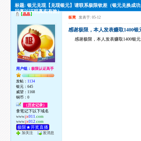
标题: 银元兑现【兑现银元】请联系极限钦差（银元兑换成
回复以证明真实有效）
【
晶晶
】
板凳
发表于: 05-12
感谢极限，本人发表赚取1400银
感谢极限，本人发表赚取1400银
用户组：
极限认证高手
发帖：
1134
银元：645
威望：1168
铜币：0
（历史记录）
拿笔记下以下域名
www.
jx
011
.com
www.
jx
012
.com
极限★开奖直播
加关注
发消息