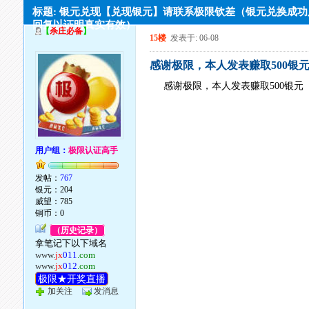
标题: 银元兑现【兑现银元】请联系极限钦差（银元兑换成
回复以证明真实有效）
【
杀庄必备
】
15楼
发表于: 06-08
感谢极限，本人发表赚取500银
感谢极限，本人发表赚取500银元
用户组：
极限认证高手
发帖：
767
银元：204
威望：785
铜币：0
（历史记录）
拿笔记下以下域名
www.
jx
011
.com
www.
jx
012
.com
极限★开奖直播
加关注
发消息