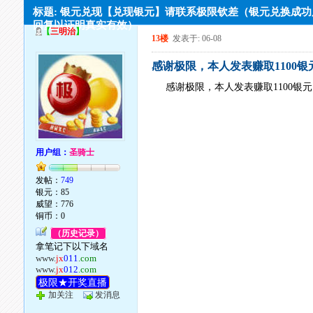
标题: 银元兑现【兑现银元】请联系极限钦差（银元兑换成
回复以证明真实有效）
【
三明治
】
13楼
发表于: 06-08
感谢极限，本人发表赚取1100
感谢极限，本人发表赚取1100银
用户组：
圣骑士
发帖：
749
银元：85
威望：776
铜币：0
（历史记录）
拿笔记下以下域名
www.
jx
011
.com
www.
jx
012
.com
极限★开奖直播
加关注
发消息