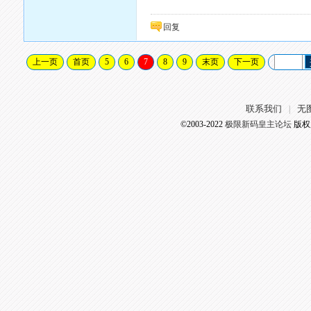
回复
上一页
首页
5
6
7
8
9
末页
下一页
联系我们
无
|
©2003-2022
极限新码皇主论坛
版权所有