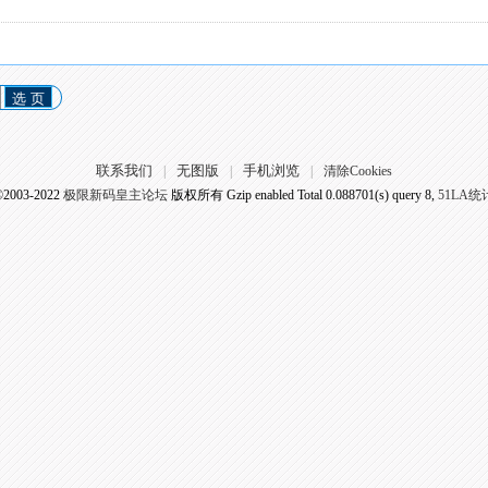
选 页
联系我们
无图版
手机浏览
|
|
|
清除Cookies
©2003-2022
极限新码皇主论坛
版权所有 Gzip enabled
Total 0.088701(s) query 8,
51LA统