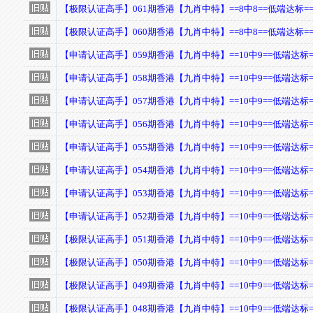
【极限认证高手】061期香港【九肖中特】==8中8==低端达标
【极限认证高手】060期香港【九肖中特】==8中8==低端达标
【申请认证高手】059期香港【九肖中特】==10中9==低端达标
【申请认证高手】058期香港【九肖中特】==10中9==低端达标
【申请认证高手】057期香港【九肖中特】==10中9==低端达标
【申请认证高手】056期香港【九肖中特】==10中9==低端达标
【申请认证高手】055期香港【九肖中特】==10中9==低端达标
【申请认证高手】054期香港【九肖中特】==10中9==低端达标
【申请认证高手】053期香港【九肖中特】==10中9==低端达标
【申请认证高手】052期香港【九肖中特】==10中9==低端达标
【极限认证高手】051期香港【九肖中特】==10中9==低端达标
【极限认证高手】050期香港【九肖中特】==10中9==低端达标
【极限认证高手】049期香港【九肖中特】==10中9==低端达标
【极限认证高手】048期香港【九肖中特】==10中9==低端达标