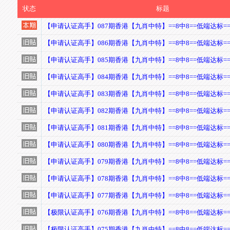
状态
标题
【申请认证高手】087期香港【九肖中特】==8中8==低端达标
【申请认证高手】086期香港【九肖中特】==8中8==低端达标
【申请认证高手】085期香港【九肖中特】==8中8==低端达标
【申请认证高手】084期香港【九肖中特】==8中8==低端达标
【申请认证高手】083期香港【九肖中特】==8中8==低端达标
【申请认证高手】082期香港【九肖中特】==8中8==低端达标
【申请认证高手】081期香港【九肖中特】==8中8==低端达标
【申请认证高手】080期香港【九肖中特】==8中8==低端达标
【申请认证高手】079期香港【九肖中特】==8中8==低端达标
【申请认证高手】078期香港【九肖中特】==8中8==低端达标
【申请认证高手】077期香港【九肖中特】==8中8==低端达标
【极限认证高手】076期香港【九肖中特】==8中8==低端达标
【极限认证高手】075期香港【九肖中特】==8中8==低端达标