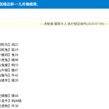
=低端达标==九肖稳稳滴。
— 本帖被 极限大人 执行锁定操作(2026-07-09) —
虎蛇马】鸡22
鼠蛇兔】鼠19
牛猴鸡】兔16
羊虎兔】猪08
马兔猴】狗33
兔牛猪】猴47
兔猴马】牛42
马猪羊】猪20
龙猪猴】猪44
羊龙牛】鸡46错
蛇虎狗】牛30