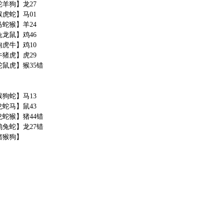
蛇羊狗】龙27
猴虎蛇】马01
马蛇猴】羊24
兔龙鼠】鸡46
狗虎牛】鸡10
牛猪虎】虎29
蛇鼠虎】猴35错
猴狗蛇】马13
龙蛇马】鼠43
龙蛇猴】猪44错
鸡兔蛇】龙27错
猪猴狗】