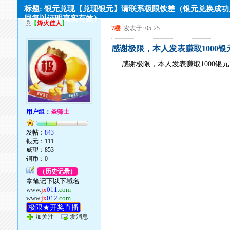
标题: 银元兑现【兑现银元】请联系极限钦差（银元兑换成
回复以证明真实有效）
【
烽火佳人
】
7楼
发表于: 05-25
感谢极限，本人发表赚取1000银
感谢极限，本人发表赚取1000银
用户组：
圣骑士
发帖：
843
银元：111
威望：853
铜币：0
（历史记录）
拿笔记下以下域名
www.
jx
011
.com
www.
jx
012
.com
极限★开奖直播
加关注
发消息