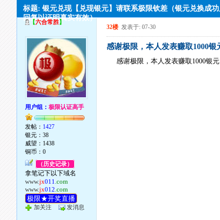
标题: 银元兑现【兑现银元】请联系极限钦差（银元兑换成
回复以证明真实有效）
【
六合常胜
】
32楼
发表于: 07-30
感谢极限，本人发表赚取1000银
感谢极限，本人发表赚取1000银
用户组：
极限认证高手
发帖：
1427
银元：38
威望：1438
铜币：0
（历史记录）
拿笔记下以下域名
www.
jx
011
.com
www.
jx
012
.com
极限★开奖直播
加关注
发消息