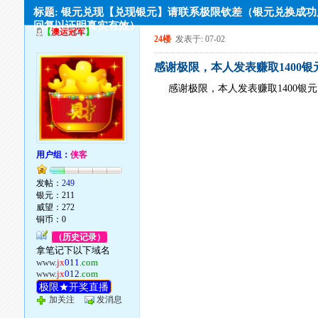
标题: 银元兑现【兑现银元】请联系极限钦差（银元兑换成
回复以证明真实有效）
【
澳运冠军
】
24楼
发表于: 07-02
感谢极限，本人发表赚取1400
感谢极限，本人发表赚取1400银
用户组：
侠客
发帖：
249
银元：211
威望：272
铜币：0
（历史记录）
拿笔记下以下域名
www.
jx
011
.com
www.
jx
012
.com
极限★开奖直播
加关注
发消息