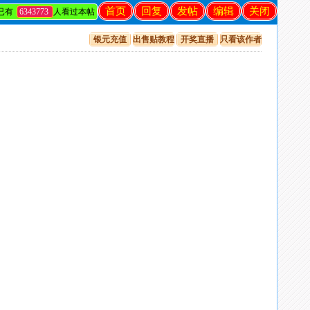
首页
回复
发帖
编辑
关闭
已有
6343773
人看过本帖
银元充值
出售贴教程
开奖直播
只看该作者