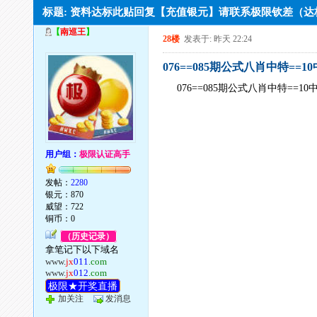
标题: 资料达标此贴回复【充值银元】请联系极限钦差（
【
南巡王
】
28楼
发表于: 昨天 22:24
076==085期公式八肖中特==1
076==085期公式八肖中特==10
用户组：
极限认证高手
发帖：
2280
银元：870
威望：722
铜币：0
（历史记录）
拿笔记下以下域名
www.
jx
011
.com
www.
jx
012
.com
极限★开奖直播
加关注
发消息