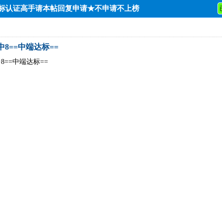
达标认证高手请本帖回复申请★不申请不上榜
0中8==中端达标==
中8==中端达标==