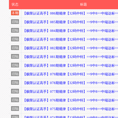
状态
标题
【极限认证高手】086期规律【32码中特】==9中8==中端达标
【极限认证高手】085期规律【32码中特】==9中8==中端达标
【极限认证高手】084期规律【32码中特】==9中8==中端达标
【极限认证高手】083期规律【32码中特】==9中8==中端达标
【极限认证高手】082期规律【32码中特】==9中8==中端达标
【极限认证高手】081期规律【32码中特】==9中8==中端达标
【极限认证高手】080期规律【32码中特】==9中8==中端达标
【极限认证高手】079期规律【32码中特】==9中8==中端达标
【极限认证高手】078期规律【32码中特】==9中8==中端达标
【极限认证高手】077期规律【32码中特】==9中8==中端达标
【极限认证高手】076期规律【32码中特】==9中8==中端达标
【极限认证高手】075期规律【32码中特】==9中8==中端达标
【极限认证高手】074期规律【32码中特】==9中8==中端达标