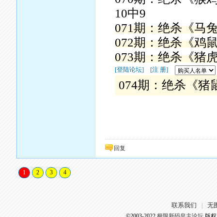
10中9
071期：绝杀《马兔
072期：绝杀《鸡鼠
073期：绝杀《猪
虎
[登陆论坛]
[注 册]
074期：绝杀《猪
回复
1
2
3
4
联系我们
无
|
©2003-2022
极限新码皇主论坛
版权所有