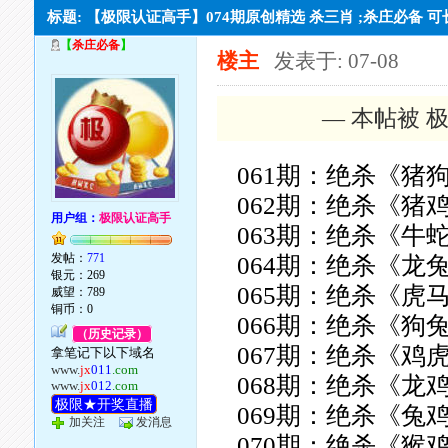
标题: 【极限认证高手】074期原创精选 杀三肖 ;杀庄必备 
【
杀庄必备
】
楼主
发表于: 07-08
— 本帖被 极
061期：绝杀《猪狗
062期：绝杀《猪鸡
用户组：
极限认证高手
063期：绝杀《牛蛇
发帖：
771
064期：绝杀《龙兔
银元：269
065期：绝杀《虎马
威望：789
铜币：0
066期：绝杀《狗兔
（历史记录）
067期：绝杀《鸡虎
拿笔记下以下域名
www.
jx
011
.com
068期：绝杀《龙鸡
www.
jx
012
.com
极限★开奖直播
069期：绝杀《兔鸡
加关注
发消息
070期：绝杀《猴鸡