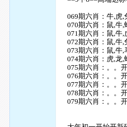
069期六肖：牛,虎,
070期六肖：鼠,牛,
071期六肖：鼠,牛,
072期六肖：鼠,牛,
073期六肖：鼠,牛,
074期六肖：虎,龙,
075期六肖：。。开
076期六肖：。。开
077期六肖：。。开
078期六肖：。。开
079期六肖：。。开
大年初一开始开新码