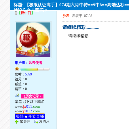
标题: 【极限认证高手】074期六肖中特==9中8==高端达标
就没几个人跟吗？
【
汉中门
】
沙发
发表于: 07-08
请继续精彩............
请继续精彩............
用户组：
风云使者
发帖：
5899
银元：0
威望：0
铜币：0
（历史记录）
拿笔记下以下域名
www.
jx
011
.com
www.
jx
012
.com
极限★开奖直播
加关注
发消息