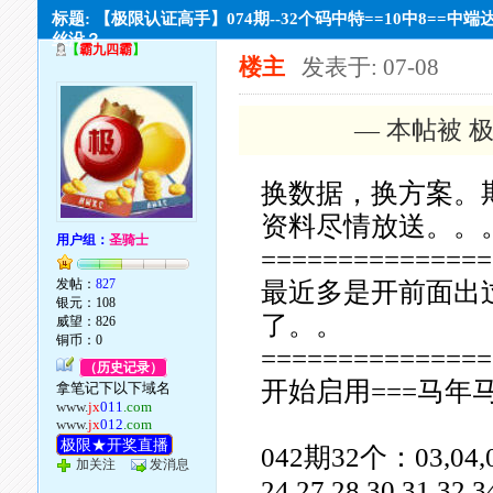
标题: 【极限认证高手】074期--32个码中特==10中8==中端
丝没？
【
霸九四霸
】
楼主
发表于: 07-08
— 本帖被 极
换数据，换方案。
资料尽情放送。。
用户组：
圣骑士
===============
发帖：
827
最近多是开前面出
银元：108
了。。
威望：826
铜币：0
===============
（历史记录）
开始启用===马年马
拿笔记下以下域名
www.
jx
011
.com
www.
jx
012
.com
极限★开奖直播
042期32个：03,04,05,0
加关注
发消息
24,27,28,30,31,32,3