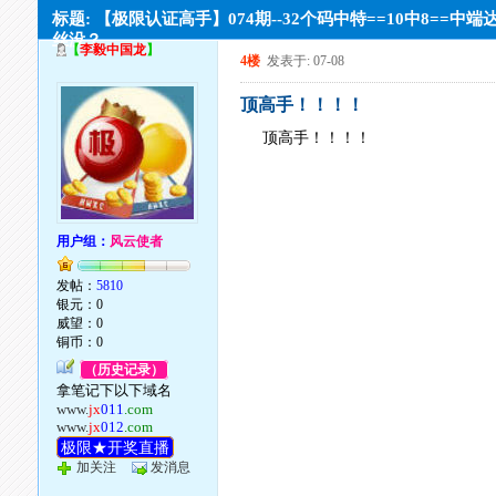
标题: 【极限认证高手】074期--32个码中特==10中8==中端
丝没？
【
李毅中国龙
】
4楼
发表于: 07-08
顶高手！！！！
顶高手！！！！
用户组：
风云使者
发帖：
5810
银元：0
威望：0
铜币：0
（历史记录）
拿笔记下以下域名
www.
jx
011
.com
www.
jx
012
.com
极限★开奖直播
加关注
发消息