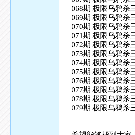
068期 极限乌鸦杀
069期 极限乌鸦杀
070期 极限乌鸦杀
071期 极限乌鸦杀
072期 极限乌鸦杀
073期 极限乌鸦杀
074期 极限乌鸦杀
075期 极限乌鸦
076期 极限乌鸦
077期 极限乌鸦
078期 极限乌鸦
079期 极限乌鸦
希望能够帮到大家