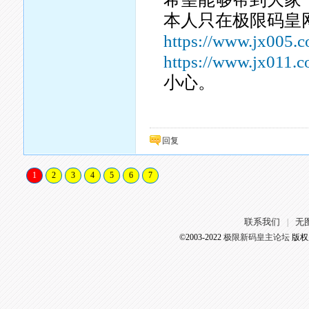
本人只在极限码皇
https://www.jx005.
https://www.jx011.c
小心。
回复
1
2
3
4
5
6
7
联系我们
无
|
©2003-2022
极限新码皇主论坛
版权所有