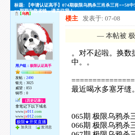
标题: 【申请认证高手】074期极限乌鸦杀三肖杀三肖==58中
==期期为您省钱，请关注我！
【
乌鸦
】
楼主
发表于: 07-08
— 本帖被 极
。对不起啦。换数
中。。
用户组：
极限认证高手
发帖：
2490
===============
银元：3025
最近喝水多塞牙缝
威望：853
铜币：0
（历史记录）
拿笔记下以下域名
www.
jx
011
.com
065期 极限乌鸦杀
www.
jx
012
.com
极限★开奖直播
066期 极限乌鸦杀
加关注
发消息
067期 极限乌鸦杀