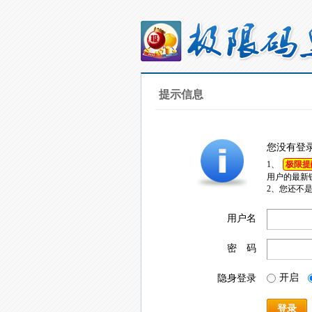
提示信息
您没有登
1、
极限提
用户的最新
2、您还不
用户名
密 码
开启
隐身登录
登录