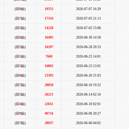
(回
9
贴)
19555
2026-07-07 16:29
(回
7
贴)
17334
2026-07-05 21:13
(回
5
贴)
14228
2026-07-02 15:08
(回
6
贴)
16495
2026-06-30 14:58
(回
5
贴)
16297
2026-06-28 20:33
(回
1
贴)
7669
2026-06-25 14:01
(回
5
贴)
16892
2026-06-23 13:01
(回
6
贴)
23393
2026-06-20 21:03
(回
7
贴)
28858
2026-06-18 19:32
(回
5
贴)
26215
2026-06-14 02:16
(回
4
贴)
22651
2026-06-10 02:01
(回
9
贴)
40734
2026-06-09 20:27
(回
7
贴)
28937
2026-06-06 04:02