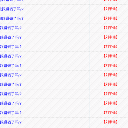
。您跟赚钱了吗？
【刘半仙】
。您跟赚钱了吗？
【刘半仙】
。您跟赚钱了吗？
【刘半仙】
。您跟赚钱了吗？
【刘半仙】
。您跟赚钱了吗？
【刘半仙】
。您跟赚钱了吗？
【刘半仙】
。您跟赚钱了吗？
【刘半仙】
。您跟赚钱了吗？
【刘半仙】
。您跟赚钱了吗？
【刘半仙】
。您跟赚钱了吗？
【刘半仙】
。您跟赚钱了吗？
【刘半仙】
。您跟赚钱了吗？
【刘半仙】
。您跟赚钱了吗？
【刘半仙】