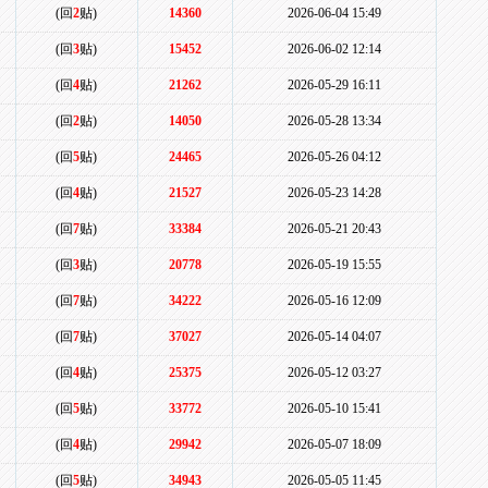
(回
2
贴)
14360
2026-06-04 15:49
(回
3
贴)
15452
2026-06-02 12:14
(回
4
贴)
21262
2026-05-29 16:11
(回
2
贴)
14050
2026-05-28 13:34
(回
5
贴)
24465
2026-05-26 04:12
(回
4
贴)
21527
2026-05-23 14:28
(回
7
贴)
33384
2026-05-21 20:43
(回
3
贴)
20778
2026-05-19 15:55
(回
7
贴)
34222
2026-05-16 12:09
(回
7
贴)
37027
2026-05-14 04:07
(回
4
贴)
25375
2026-05-12 03:27
(回
5
贴)
33772
2026-05-10 15:41
(回
4
贴)
29942
2026-05-07 18:09
(回
5
贴)
34943
2026-05-05 11:45