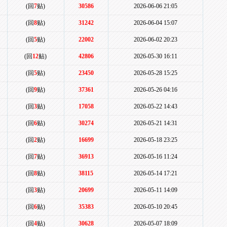
(回
7
贴)
30586
2026-06-06 21:05
(回
8
贴)
31242
2026-06-04 15:07
(回
5
贴)
22002
2026-06-02 20:23
(回
12
贴)
42806
2026-05-30 16:11
(回
5
贴)
23450
2026-05-28 15:25
(回
9
贴)
37361
2026-05-26 04:16
(回
3
贴)
17058
2026-05-22 14:43
(回
6
贴)
30274
2026-05-21 14:31
(回
2
贴)
16699
2026-05-18 23:25
(回
7
贴)
36913
2026-05-16 11:24
(回
8
贴)
38115
2026-05-14 17:21
(回
3
贴)
20699
2026-05-11 14:09
(回
6
贴)
35383
2026-05-10 20:45
(回
4
贴)
30628
2026-05-07 18:09