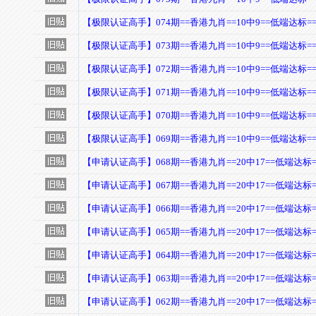
【极限认证高手】074期==香港九肖==10中9==低端达
【极限认证高手】073期==香港九肖==10中9==低端达
【极限认证高手】072期==香港九肖==10中9==低端达
【极限认证高手】071期==香港九肖==10中9==低端达
【极限认证高手】070期==香港九肖==10中9==低端达
【极限认证高手】069期==香港九肖==10中9==低端达
【申请认证高手】068期==香港九肖==20中17==低端
【申请认证高手】067期==香港九肖==20中17==低端
【申请认证高手】066期==香港九肖==20中17==低端
【申请认证高手】065期==香港九肖==20中17==低端
【申请认证高手】064期==香港九肖==20中17==低端
【申请认证高手】063期==香港九肖==20中17==低端
【申请认证高手】062期==香港九肖==20中17==低端