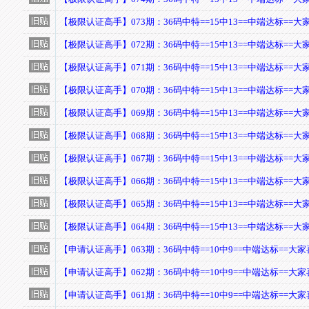
【极限认证高手】073期：36码中特==15中13==中端达标==
【极限认证高手】072期：36码中特==15中13==中端达标==
【极限认证高手】071期：36码中特==15中13==中端达标==
【极限认证高手】070期：36码中特==15中13==中端达标==
【极限认证高手】069期：36码中特==15中13==中端达标==
【极限认证高手】068期：36码中特==15中13==中端达标==
【极限认证高手】067期：36码中特==15中13==中端达标==
【极限认证高手】066期：36码中特==15中13==中端达标==
【极限认证高手】065期：36码中特==15中13==中端达标==
【极限认证高手】064期：36码中特==15中13==中端达标==
【申请认证高手】063期：36码中特==10中9==中端达标==大
【申请认证高手】062期：36码中特==10中9==中端达标==大
【申请认证高手】061期：36码中特==10中9==中端达标==大