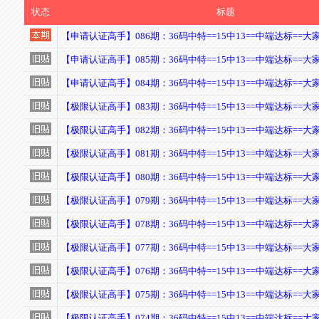
状态
标题
【申请认证高手】086期：36码中特==15中13==中端达标==
【申请认证高手】085期：36码中特==15中13==中端达标==
【申请认证高手】084期：36码中特==15中13==中端达标==
【极限认证高手】083期：36码中特==15中13==中端达标==
【极限认证高手】082期：36码中特==15中13==中端达标==
【极限认证高手】081期：36码中特==15中13==中端达标==
【极限认证高手】080期：36码中特==15中13==中端达标==
【极限认证高手】079期：36码中特==15中13==中端达标==
【极限认证高手】078期：36码中特==15中13==中端达标==
【极限认证高手】077期：36码中特==15中13==中端达标==
【极限认证高手】076期：36码中特==15中13==中端达标==
【极限认证高手】075期：36码中特==15中13==中端达标==
【极限认证高手】074期：36码中特==15中13==中端达标==