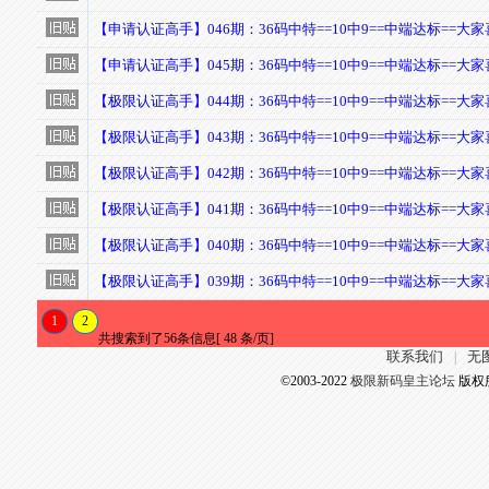
【申请认证高手】046期：36码中特==10中9==中端达标==大
【申请认证高手】045期：36码中特==10中9==中端达标==大
【极限认证高手】044期：36码中特==10中9==中端达标==大
【极限认证高手】043期：36码中特==10中9==中端达标==大
【极限认证高手】042期：36码中特==10中9==中端达标==大
【极限认证高手】041期：36码中特==10中9==中端达标==大
【极限认证高手】040期：36码中特==10中9==中端达标==大
【极限认证高手】039期：36码中特==10中9==中端达标==大
1
2
共搜索到了56条信息[ 48 条/页]
联系我们
无
|
©2003-2022
极限新码皇主论坛
版权所有