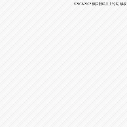
©2003-2022
极限新码皇主论坛
版权所有