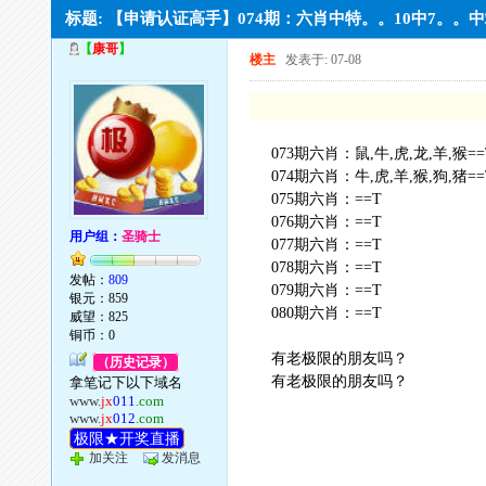
标题: 【申请认证高手】074期：六肖中特。。10中7。
【
康哥
】
楼主
发表于: 07-08
073期六肖：鼠,牛,虎,龙,羊,猴==
074期六肖：牛,虎,羊,猴,狗,猪==
075期六肖：==T
076期六肖：==T
用户组：
圣骑士
077期六肖：==T
078期六肖：==T
发帖：
809
079期六肖：==T
银元：859
080期六肖：==T
威望：825
铜币：0
有老极限的朋友吗？
（历史记录）
有老极限的朋友吗？
拿笔记下以下域名
www.
jx
011
.com
www.
jx
012
.com
极限★开奖直播
加关注
发消息