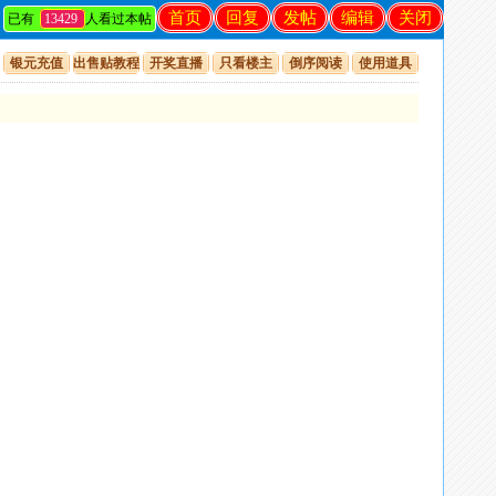
首页
回复
发帖
编辑
关闭
已有
13429
人看过本帖
银元充值
出售贴教程
开奖直播
只看楼主
倒序阅读
使用道具