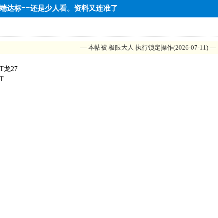
。中端达标==还是少人看。资料又连准了
— 本帖被 极限大人 执行锁定操作(2026-07-11) —
T龙27
T