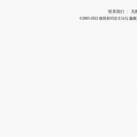
联系我们
无
|
©2003-2022
极限新码皇主论坛
版权所有