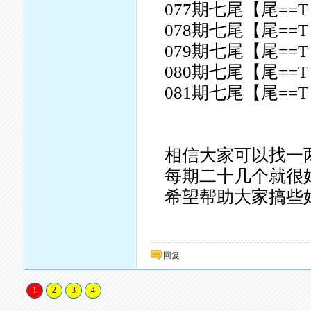
077期七尾【尾==T
078期七尾【尾==T
079期七尾【尾==T
080期七尾【尾==T
081期七尾【尾==T
相信大家可以找一
每期二十几个就很
希望帮助大家搞些
回复
1
2
3
4