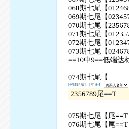
068期七尾【012468
069期七尾【023457
070期七尾【235678
071期七尾【012357
072期七尾【012347
073期七尾【024678
==10中9==低端达
074期七尾【
[登陆论坛]
[注 册]
2356789尾==T
075期七尾【尾==T
076期七尾【尾==T