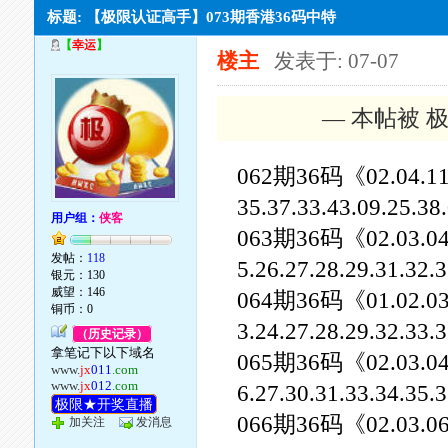
标题: 【极限认证高手】073期香港36码中特
【
幸运
】
楼主
发表于: 07-07
— 本帖被 极
062期36码《02.04.11.18
35.37.33.43.09.25.3
用户组：
侠客
063期36码《02.03.04.05
发帖：
118
5.26.27.28.29.31.32
银元：130
威望：146
064期36码《01.02.03.04
铜币：0
3.24.27.28.29.32.33
（历史记录）
拿笔记下以下域名
065期36码《02.03.04.06
www.
jx
011
.com
www.
jx
012
.com
6.27.30.31.33.34.35
极限★开奖直播
066期36码《02.03.06.08
加关注
发消息