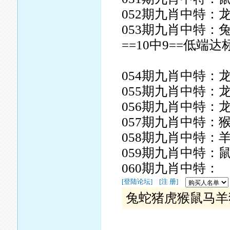
052期九肖中特：
053期九肖中特：
==10中9==低端达
054期九肖中特：
055期九肖中特：
056期九肖中特：
057期九肖中特：
058期九肖中特：
059期九肖中特：
060期九肖中特：
[登陆论坛]
[注 册]
兔蛇猪虎猴鼠马羊狗