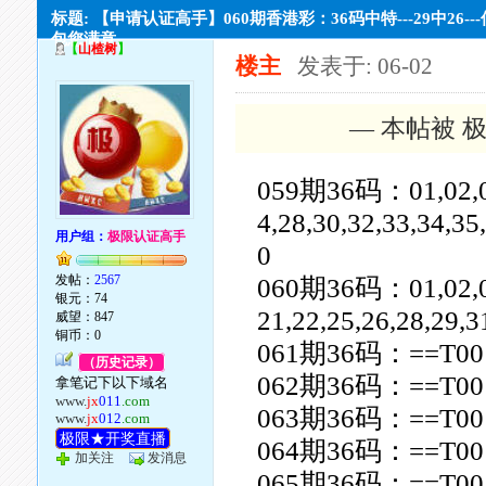
标题: 【申请认证高手】060期香港彩：36码中特---29中26--
包您满意。
【
山楂树
】
楼主
发表于: 06-02
— 本帖被 极
059期36码：01,02,03,0
4,28,30,32,33,34,35
用户组：
极限认证高手
0
发帖：
2567
060期36码：01,02,04,0
银元：74
21,22,25,26,28,29,3
威望：847
铜币：0
061期36码：==T00
（历史记录）
062期36码：==T00
拿笔记下以下域名
www.
jx
011
.com
063期36码：==T00
www.
jx
012
.com
极限★开奖直播
064期36码：==T00
加关注
发消息
065期36码：==T00