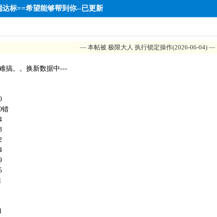
中端达标==希望能够帮到你--已更新
— 本帖被 极限大人 执行锁定操作(2026-06-04) —
搞。。换新数据中---
0
0错
4
3
2
4
9
5
1
1