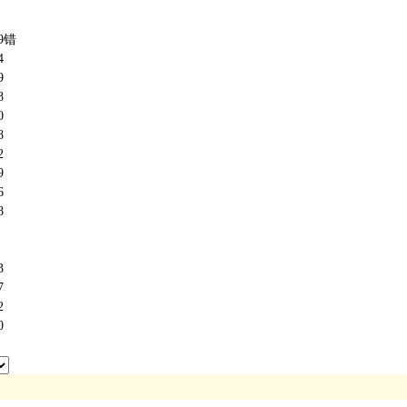
9错
4
9
8
0
8
2
9
6
8
3
7
2
0