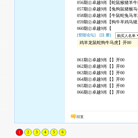
056期㊣卓越9肖【蛇鼠猴猪羊牛
057期㊣卓越9肖【兔狗鼠猪猴马
058期㊣卓越9肖【牛鼠蛇兔马羊
059期㊣卓越9肖【狗牛羊鸡马猪
060期㊣卓越9肖【
[登陆论坛]
[注 册]
鸡羊龙鼠蛇狗牛马虎】开00
061期㊣卓越9肖【】开00
062期㊣卓越9肖【】开00
063期㊣卓越9肖【】开00
064期㊣卓越9肖【】开00
065期㊣卓越9肖【】开00
066期㊣卓越9肖【】开00
回复
1
2
3
4
5
6