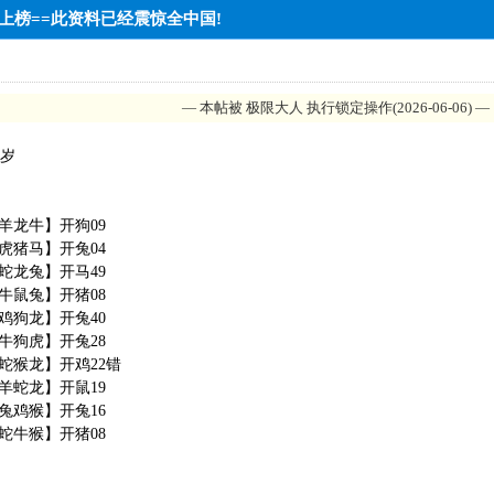
达标上榜==此资料已经震惊全中国!
— 本帖被 极限大人 执行锁定操作(2026-06-06) —
1岁
羊龙牛】开狗09
虎猪马】开兔04
蛇龙兔】开马49
牛鼠兔】开猪08
鸡狗龙】开兔40
牛狗虎】开兔28
蛇猴龙】开鸡22错
羊蛇龙】开鼠19
兔鸡猴】开兔16
蛇牛猴】开猪08