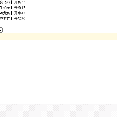
狗马鸡】开狗33
牛蛇羊】开猴47
鸡龙狗】开牛42
虎龙蛇】开猪20