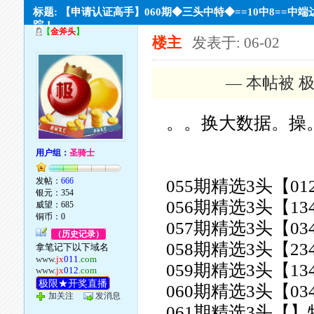
标题: 【申请认证高手】060期◆三头中特◆==10中8==中端
踪！
【
金斧头
】
楼主
发表于: 06-02
— 本帖被 极
。。换大数据。操
用户组：
圣骑士
发帖：
666
055期精选3头【01
银元：354
056期精选3头【13
威望：685
铜币：0
057期精选3头【03
（历史记录）
058期精选3头【23
拿笔记下以下域名
www.
jx
011
.com
059期精选3头【13
www.
jx
012
.com
极限★开奖直播
060期精选3头【03
加关注
发消息
061期精选3头【】