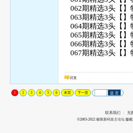
062期精选3头【】
063期精选3头【】
064期精选3头【】
065期精选3头【】
066期精选3头【】
067期精选3头【】
回复
1
2
3
4
5
6
末页
下一页
选 页
联系我们
无
|
©2003-2022
极限新码皇主论坛
版权所有