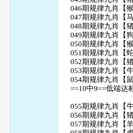
046期规律九肖【
047期规律九肖【
048期规律九肖【
049期规律九肖【
050期规律九肖【
051期规律九肖【
052期规律九肖【
053期规律九肖【
054期规律九肖【
==10中9==低端达
055期规律九肖【
056期规律九肖【
057期规律九肖【
058期规律九肖【