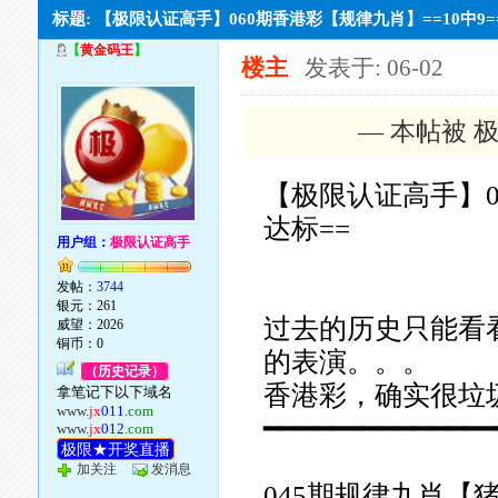
标题: 【极限认证高手】060期香港彩【规律九肖】==10中9=
【
黄金码王
】
楼主
发表于: 06-02
— 本帖被 极
【极限认证高手】0
达标==
用户组：
极限认证高手
发帖：
3744
银元：261
过去的历史只能看
威望：2026
铜币：0
的表演。。。
（历史记录）
香港彩，确实很垃
拿笔记下以下域名
www.
jx
011
.com
━━━━━━━━━━━━━━
www.
jx
012
.com
极限★开奖直播
加关注
发消息
045期规律九肖【