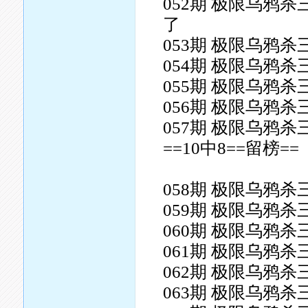
052期 极限乌鸦杀三
了
053期 极限乌鸦杀三
054期 极限乌鸦杀三
055期 极限乌鸦杀三
056期 极限乌鸦杀三
057期 极限乌鸦杀三
==10中8==留榜==
058期 极限乌鸦杀三
059期 极限乌鸦杀三
060期 极限乌鸦杀三
061期 极限乌鸦
062期 极限乌鸦
063期 极限乌鸦