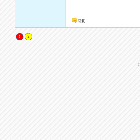
回复
1
2