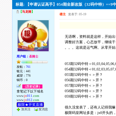
标题: 【申请认证高手】054期全新改版（32码中特）==9
【
马龙骑
】
楼主
发表于: 05-19
无语啊，资料就是这样，开始出
调整好方案，心态放平，继续干
。。。这就是运气啊。从零开始
用户组：
圣骑士
053期32码中特＜01,03,04,05,06,07,08
发帖：
761
054期32码中特＜01,02,03,05,07,09,1
银元：441
055期32码中特＜＞开？
威望：776
铜币：0
056期32码中特＜＞开？
057期32码中特＜＞开？
（历史记录）
058期32码中特＜＞开？
拿笔记下以下域名
www.
jx
011
.com
059期32码中特＜＞开？
www.
jx
012
.com
极限★开奖直播
很久没发表了，还有人记得我嘛
加关注
发消息
极限码皇网址多是：jx0开头的