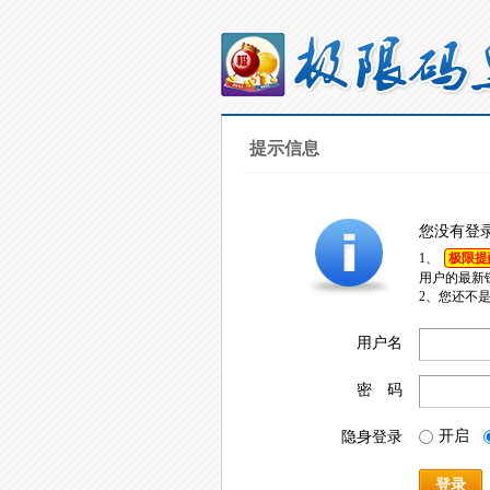
提示信息
您没有登
1、
极限提
用户的最新
2、您还不
用户名
密 码
开启
隐身登录
登录