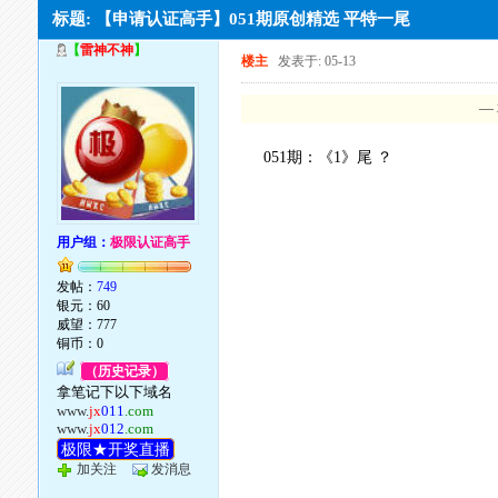
标题: 【申请认证高手】051期原创精选 平特一尾
【
雷神不神
】
楼主
发表于: 05-13
—
051期：《1》尾 ？
用户组：
极限认证高手
发帖：
749
银元：60
威望：777
铜币：0
（历史记录）
拿笔记下以下域名
www.
jx
011
.com
www.
jx
012
.com
极限★开奖直播
加关注
发消息