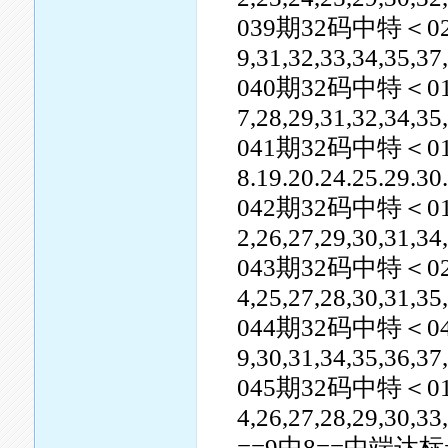
039期32码中特＜02,03,0
9,31,32,33,34,35,3
040期32码中特＜01,03,0
7,28,29,31,32,34,3
041期32码中特＜01.02.0
8.19.20.24.25.29.3
042期32码中特＜01,02,0
2,26,27,29,30,31,3
043期32码中特＜02,04,0
4,25,27,28,30,31,3
044期32码中特＜04,05,0
9,30,31,34,35,36,3
045期32码中特＜01,03,0
4,26,27,28,29,30,3
==9中8==中端达标