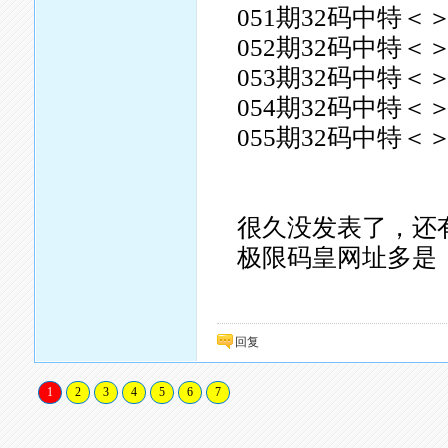
051期32码中特＜
052期32码中特＜
053期32码中特＜
054期32码中特＜
055期32码中特＜
很久没发表了，还
极限码皇网址多是：
回复
1
2
3
4
5
6
7