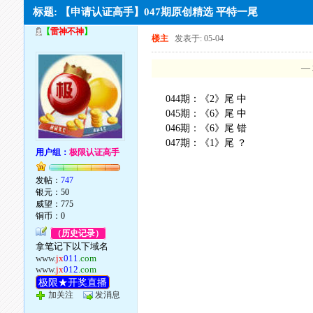
标题: 【申请认证高手】047期原创精选 平特一尾
【
雷神不神
】
楼主
发表于: 05-04
—
044期：《2》尾 中
045期：《6》尾 中
046期：《6》尾 错
047期：《1》尾 ？
用户组：
极限认证高手
发帖：
747
银元：50
威望：775
铜币：0
（历史记录）
拿笔记下以下域名
www.
jx
011
.com
www.
jx
012
.com
极限★开奖直播
加关注
发消息