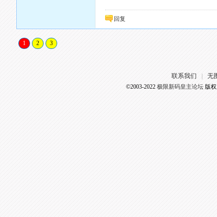
回复
1
2
3
联系我们
无
|
©2003-2022
极限新码皇主论坛
版权所有