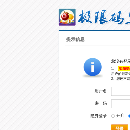
提示信息
您没有登
1、
极限提
用户的最新
2、您还不
用户名
密 码
开启
隐身登录
登录