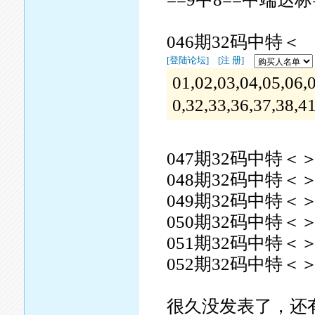
046期32码中特＜
[登陆论坛]
[注 册]
01,02,03,04,05,06,
0,32,33,36,37,38,
047期32码中特＜
048期32码中特＜
049期32码中特＜
050期32码中特＜
051期32码中特＜
052期32码中特＜
很久没发表了，还