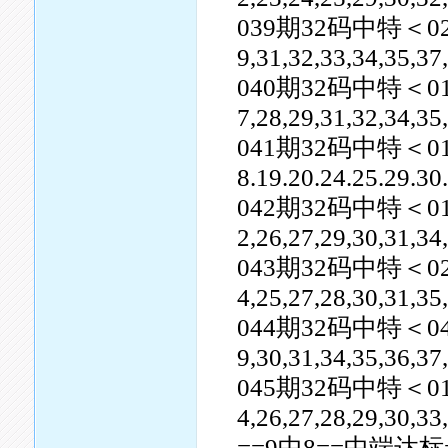
039期32码中特＜02,03,0
9,31,32,33,34,35,3
040期32码中特＜01,03,0
7,28,29,31,32,34,3
041期32码中特＜01.02.0
8.19.20.24.25.29.3
042期32码中特＜01,02,0
2,26,27,29,30,31,3
043期32码中特＜02,04,0
4,25,27,28,30,31,3
044期32码中特＜04,05,0
9,30,31,34,35,36,3
045期32码中特＜01,03,0
4,26,27,28,29,30,3
==9中8==中端达标