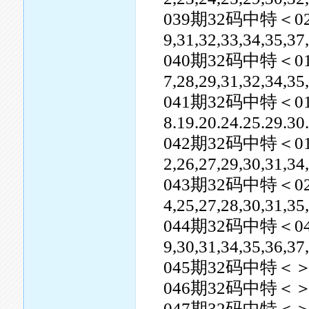
039期32码中特＜02,03,0
9,31,32,33,34,35,3
040期32码中特＜01,03,0
7,28,29,31,32,34,3
041期32码中特＜01.02.0
8.19.20.24.25.29.3
042期32码中特＜01,02,0
2,26,27,29,30,31,3
043期32码中特＜02,04,0
4,25,27,28,30,31,3
044期32码中特＜04,05,0
9,30,31,34,35,36,3
045期32码中特＜
046期32码中特＜
047期32码中特＜