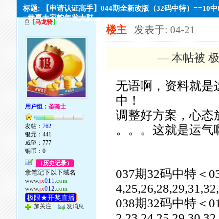
标题: 【申请认证高手】044期全新改版（32码中特）==10中
=恭喜大家蛇年发大财。
【
马龙骑
】
楼主
发表于: 04-21
— 本帖被 极
无语啊，资料就是
中！
用户组：
圣骑士
调整好方案，心态
发帖：
762
。。。这就是运气
银元：441
威望：777
铜币：0
（历史记录）
037期32码中特＜03,04,0
拿笔记下以下域名
www.
jx
011
.com
4,25,26,28,29,31,3
www.
jx
012
.com
极限★开奖直播
038期32码中特＜01,04,0
加关注
发消息
2,23,24,25,29,30,3