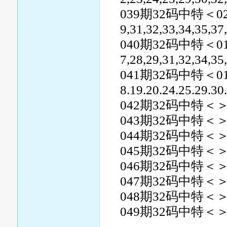
039期32码中特＜02,03,0
9,31,32,33,34,35,3
040期32码中特＜01,03,0
7,28,29,31,32,34,3
041期32码中特＜01.02.0
8.19.20.24.25.29.3
042期32码中特＜
043期32码中特＜
044期32码中特＜
045期32码中特＜
046期32码中特＜
047期32码中特＜
048期32码中特＜
049期32码中特＜