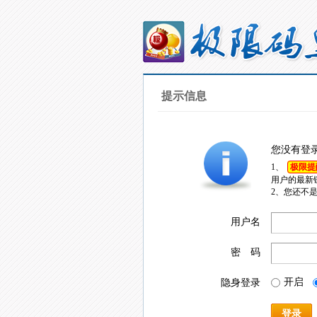
提示信息
您没有登
1、
极限提
用户的最新
2、您还不
用户名
密 码
开启
隐身登录
登录