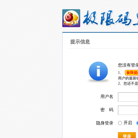
提示信息
您没有登
1、
极限提
用户的最新
2、您还不
用户名
密 码
开启
隐身登录
登录